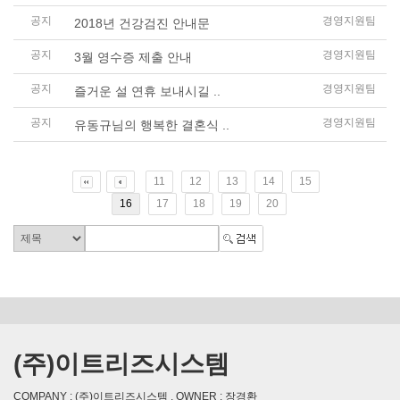
공지
경영지원팀
2018년 건강검진 안내문
공지
경영지원팀
3월 영수증 제출 안내
공지
경영지원팀
즐거운 설 연휴 보내시길 ..
공지
경영지원팀
유동규님의 행복한 결혼식 ..
11
12
13
14
15
16
17
18
19
20
(주)이트리즈시스템
COMPANY : (주)이트리즈시스템 , OWNER : 장경환