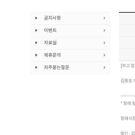
공지사항
이벤트
자료실
제휴문의
[부고 알
자주묻는질문
김종호 
---------
* 장례 
장례식장 
발인 : 2